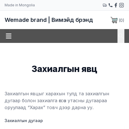
Made in Mongolia
Wemade brand | Вимэйд брэнд
(
0
)
Захиалгын явц
Захиалгын явцыг харахын тулд та захиалгын
дугаар болон захиалга өгсөн утасны дугаараа
оруулаад “Харах” товч дээр дарна уу.
Захиалгын дугаар