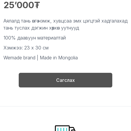
25’000
Product information
Description
Аялалд тань өнгө нэмж, хувцсаа эмх цэгцтэй хадгалахад
тань туслах дэгжин хөөрхөн уутнууд
100% даавуун материалтай
Хэмжээ: 23 x 30 см
Wemade brand | Made in Mongolia
Сагслах