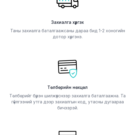
Захиалга хүргэх
Таны захиалга баталгаажсаны дараа бид 1-2 хоногийн
дотор хүргэнэ.
Төлбөрийн нөхцөл
Төлбөрийг бүрэн шилжүүлснээр захиалга баталгаажна. Та
гүйлгээний утга дээр захиалгын код, утасны дугаараа
бичээрэй.