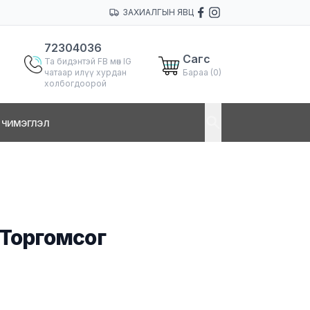
ЗАХИАЛГЫН ЯВЦ
72304036
Сагс
Та бидэнтэй FB мөн IG
чатаар илүү хурдан
Бараа (
0
)
холбогдоорой
Л ЧИМЭГЛЭЛ
Торгомсог