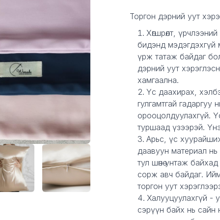
Description
Торгон дэрний уут хэрэ
Хөгшрөлт, үрчлээний 
бидэнд мэдэгдэхгүй 
үрж татаж байдаг бол
дэрний уут хэрэглэс
хамгаална.
Үс даахирах, хэлбэ
гулгамтгай гадаргуу 
орооцолдуулахгүй. Ү
туршаад үзээрэй. Үн
Арьс, үс хуурайшиж 
даавуун материал нь
тул шөнө унтаж байхад
сорж авч байдаг. Ий
торгон уут хэрэглээр
Халууцуулахгүй - ун
сэрүүн байх нь сайн н