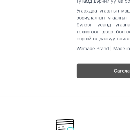
тутамд дэрний уутаа сол
Угаахдаа угаалгын ма
зориулалтын угаалгын
бүлээн усанд угаан
тохиргоон дээр болго
сэргийлж даавуу тавьж
Wemade Brand | Made in
Сагсла