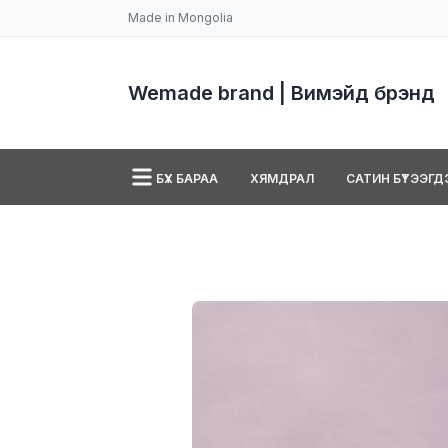
Made in Mongolia
Wemade brand | Вимэйд брэнд
БҮХ БАРАА
ХЯМДРАЛ
САТИН БҮТЭЭГДЭ