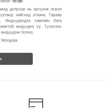
ихыг зөвлөдөг.
шинд дотроор нь эргүүлж эсвэл
 уутанд хийгээд угаана. Гараар
а. Индүүдэхдээ хамгийн бага
омжтой индүүднэ үү. Түлэхээс
 индүүдэж болно.
 Mongolia
х