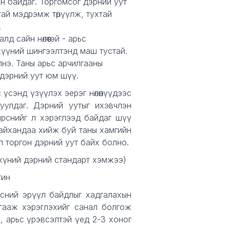
н байдаг. Торгомсог дэрний уут
тай мэдрэмж төрүүлж, тухтай
.
д сайн нөлөөтэй - арьс
хүүний шингээлтэнд маш тустай.
нэ. Таны арьс арчилгааны
 дэрний уут юм шүү.
 үсэнд үзүүлэх эерэг нөлөөнүүдээс
уулдаг. Дэрний уутыг ихэвчлэн
ирснийг л хэрэглээд байдаг шүү
сайхандаа хийж буй таны хамгийн
бол торгон дэрний уут байх болно.
хүний дэрний стандарт хэмжээ)
тин
үсний эрүүл байдлыг хадгалахын
угааж хэрэглэхийг санал болгож
, арьс үрэвсэлтэй үед 2-3 хоног