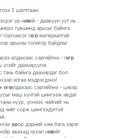
глэх 5 шалтгаан:
эсрэг үр нөлөөтэй - даавуун уут нь
микро түвшинд арьсыг байнга
 торгомсог гөлгөр материалтай
нээр арьсны толигор байдлыг
рээ алдахаас сэргийлнэ - гөлгөр
нь үсийг даахируулж
с тань байнга даахирдаг бол
эхээр ялгаа мэдрэгдэнэ!
өнгөө алдахаас сэргийлнэ - цэвэр
 усыг маш хүчтэй шингээж авдаг
 таны нүүр, үснээс чийгийг нь
мд чийг сорж шингээдэггүй
эй.
тах өрөө, ор дэрний хэм бага зэрэг
ойр авахад чухал нөлөөтэйг