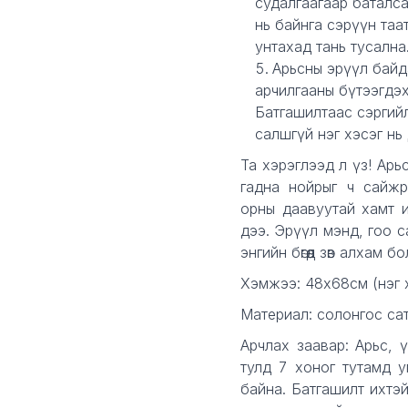
судалгаагаар баталса
нь байнга сэрүүн таа
унтахад тань тусална
Арьсны эрүүл байдал
арчилгааны бүтээгдэ
Батгашилтаас сэргийл
салшгүй нэг хэсэг нь
Та хэрэглээд л үз! Арьс
гадна нойрыг ч сайжр
орны даавуутай хамт 
дээ. Эрүүл мэнд, гоо 
энгийн бөгөөд зөв алхам 
Хэмжээ: 48x68см (нэг 
Материал: солонгос са
Арчлах заавар: Арьс, 
тулд 7 хоног тутамд 
байна. Батгашилт ихтэй