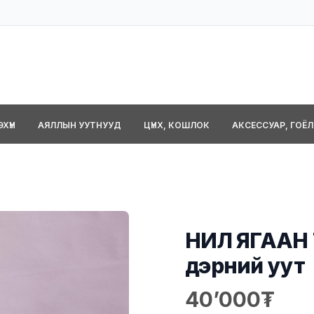
ХҮҮН
АЯЛЛЫН УУТНУУД
ЦҮНХ, КОШЛОК
АКСЕССУАР, ГОЁ
НИЛ ЯГААН 
дэрний уут
40’000
Product information