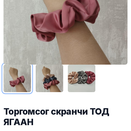
Торгомсог скранчи ТОД
ЯГААН