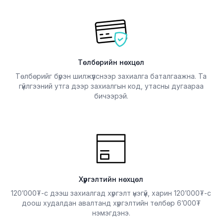
Төлбөрийн нөхцөл
Төлбөрийг бүрэн шилжүүлснээр захиалга баталгаажна. Та
гүйлгээний утга дээр захиалгын код, утасны дугаараа
бичээрэй.
Хүргэлтийн нөхцөл
120’000₮-с дээш захиалгад хүргэлт үнэгүй, харин 120’000₮-с
доош худалдан авалтанд хүргэлтийн төлбөр 6’000₮
нэмэгдэнэ.