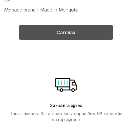
Wemade brand | Made in Mongolia
Сагслах
Захиалга хүргэх
Таны захиалга баталгаажсаны дараа бид 1-2 хоногийн
дотор хүргэнэ.