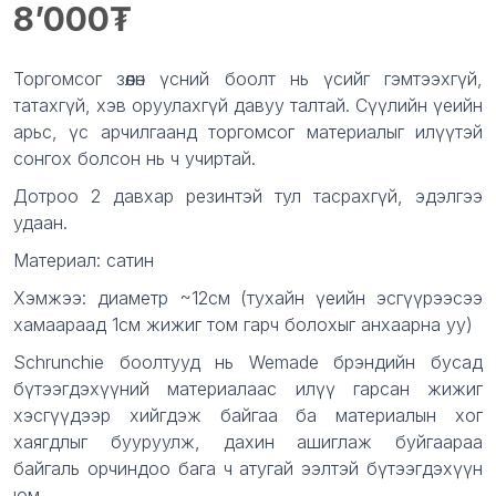
8’000
Product information
Description
Торгомсог зөөлөн үсний боолт нь үсийг гэмтээхгүй,
татахгүй, хэв оруулахгүй давуу талтай. Сүүлийн үеийн
арьс, үс арчилгаанд торгомсог материалыг илүүтэй
сонгох болсон нь ч учиртай.
Дотроо 2 давхар резинтэй тул тасрахгүй, эдэлгээ
удаан.
Материал: сатин
Хэмжээ: диаметр ~12см (тухайн үеийн эсгүүрээсээ
хамаараад 1см жижиг том гарч болохыг анхаарна уу)
Schrunchie боолтууд нь Wemade брэндийн бусад
бүтээгдэхүүний материалаас илүү гарсан жижиг
хэсгүүдээр хийгдэж байгаа ба материалын хог
хаягдлыг бууруулж, дахин ашиглаж буйгаараа
байгаль орчиндоо бага ч атугай ээлтэй бүтээгдэхүүн
юм.