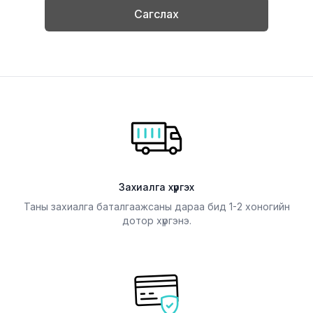
Сагслах
Захиалга хүргэх
Таны захиалга баталгаажсаны дараа бид 1-2 хоногийн
дотор хүргэнэ.