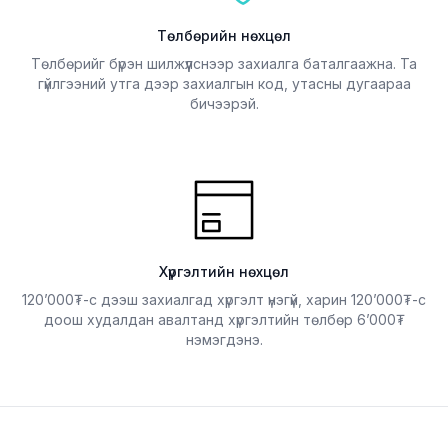
Төлбөрийн нөхцөл
Төлбөрийг бүрэн шилжүүлснээр захиалга баталгаажна. Та
гүйлгээний утга дээр захиалгын код, утасны дугаараа
бичээрэй.
Хүргэлтийн нөхцөл
120’000₮-с дээш захиалгад хүргэлт үнэгүй, харин 120’000₮-с
доош худалдан авалтанд хүргэлтийн төлбөр 6’000₮
нэмэгдэнэ.