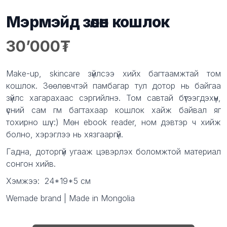
Мэрмэйд зөөлөн кошлок
30’000
Product information
Description
Make-up, skincare зүйлсээ хийх багтаамжтай том
кошлок. Зөөлөвчтэй памбагар тул дотор нь байгаа
зүйлс хагарахаас сэргийлнэ. Том савтай бүтээгдэхүүн,
үсний сам гм багтахаар кошлок хайж байвал яг
тохирно шүү :) Мөн ebook reader, ном дэвтэр ч хийж
болно, хэрэглээ нь хязгааргүй.
Гадна, доторгүй угааж цэвэрлэх боломжтой материал
сонгон хийв.
Хэмжээ:
24*19*5 см
Wemade brand | Made in Mongolia